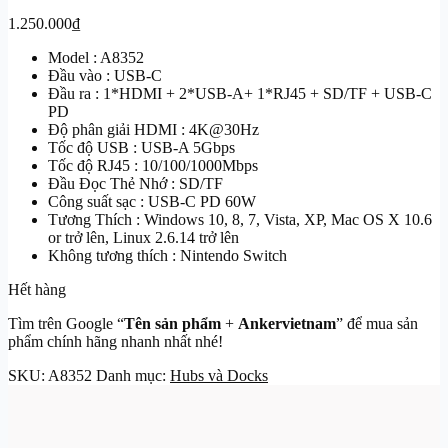
1.250.000
₫
Model : A8352
Đầu vào : USB-C
Đầu ra : 1*HDMI + 2*USB-A+ 1*RJ45 + SD/TF + USB-C
PD
Độ phân giải HDMI : 4K@30Hz
Tốc độ USB : USB-A 5Gbps
Tốc độ RJ45 : 10/100/1000Mbps
Đầu Đọc Thẻ Nhớ : SD/TF
Công suất sạc : USB-C PD 60W
Tương Thích : Windows 10, 8, 7, Vista, XP, Mac OS X 10.6
or trở lên, Linux 2.6.14 trở lên
Không tương thích : Nintendo Switch
Hết hàng
Tìm trên Google “
Tên sản phẩm
+
Ankervietnam
” để mua sản
phẩm chính hãng nhanh nhất nhé!
SKU:
A8352
Danh mục:
Hubs và Docks