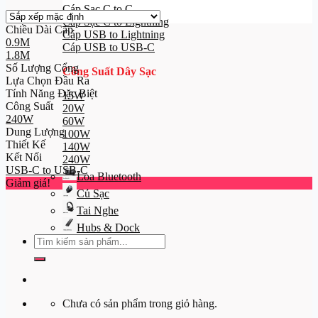
Cáp Sạc C to C
Cáp Sạc C to Lightning
Chiều Dài Cáp
Cáp USB to Lightning
0.9M
Cáp USB to USB-C
1.8M
Số Lượng Cổng
Công Suất Dây Sạc
Lựa Chọn Đầu Ra
Tính Năng Đặc Biệt
15W
Công Suất
20W
240W
60W
Dung Lượng
100W
Thiết Kế
140W
Kết Nối
240W
USB-C to USB-C
Loa Bluetooth
Giảm giá!
Củ Sạc
Tai Nghe
Hubs & Dock
Tìm
kiếm:
Chưa có sản phẩm trong giỏ hàng.