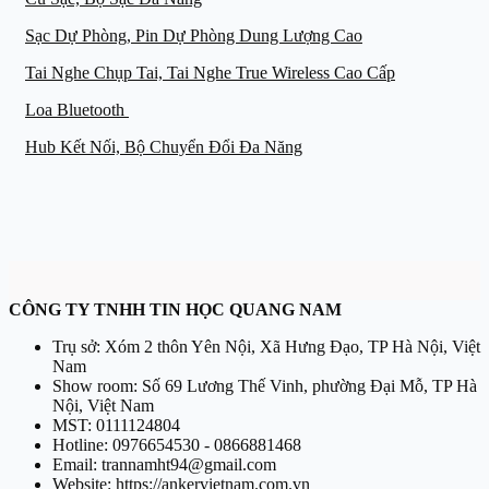
Sạc Dự Phòng, Pin Dự Phòng Dung Lượng Cao
Tai Nghe Chụp Tai, Tai Nghe True Wireless Cao Cấp
Loa Bluetooth
Hub Kết Nối, Bộ Chuyển Đổi Đa Năng
CÔNG TY TNHH TIN HỌC QUANG NAM
Trụ sở: Xóm 2 thôn Yên Nội, Xã Hưng Đạo, TP Hà Nội, Việt
Nam
Show room: Số 69 Lương Thế Vinh, phường Đại Mỗ, TP Hà
Nội, Việt Nam
MST: 0111124804
Hotline: 0976654530 - 0866881468
Email: trannamht94@gmail.com
Website:
https://ankervietnam.com.vn