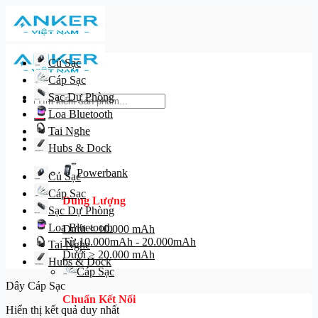
Skip
to
content
Củ Sạc
Cáp Sạc
Sạc Dự Phòng
Tìm
kiếm:
Loa Bluetooth
Tai Nghe
Danh mục
Hubs & Dock
Powerbank
Củ Sạc
Cáp Sạc
Dung Lượng
Sạc Dự Phòng
Loa Bluetooth
Dưới ≤ 10.000 mAh
Từ 10.000mAh - 20.000mAh
Tai Nghe
Dưới ≥ 20.000 mAh
Hubs & Dock
Cáp Sạc
Dây Cáp Sạc
Chuẩn Kết Nối
Hiển thị kết quả duy nhất