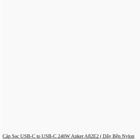
Cáp Sạc USB-C to USB-C 240W Anker A82E2 ( Dây Bện Nylon