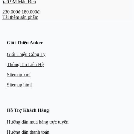
)- 0.9M Màu Đen
Giá
Giá
230.000
₫
180.000
₫
gốc
hiện
Tải thêm sản phẩm
là:
tại
230.000₫.
là:
180.000₫.
Giới Thiệu Anker
Giới Thiệu Công Ty
Thông Tin Liên Hệ
Sitemap.xml
Sitemap html
Hỗ Trợ Khách Hàng
Hưỡng dẫn mua hàng trực tuyến
Hưỡng dẫn thanh toán