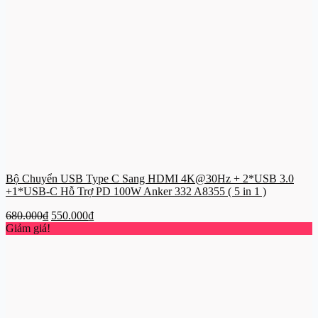
Bộ Chuyển USB Type C Sang HDMI 4K@30Hz + 2*USB 3.0
+1*USB-C Hỗ Trợ PD 100W Anker 332 A8355 ( 5 in 1 )
Giá
Giá
680.000
₫
550.000
₫
gốc
hiện
Giảm giá!
là:
tại
680.000₫.
là:
550.000₫.