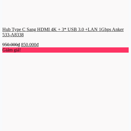
Hub Type C Sang HDMI 4K + 3* USB 3.0 +LAN 1Gbps Anker
533-A8338
Giá
Giá
950.000
₫
850.000
₫
gốc
hiện
Giảm giá!
là:
tại
950.000₫.
là:
850.000₫.