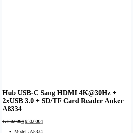
Hub USB-C Sang HDMI 4K@30Hz +
2xUSB 3.0 + SD/TF Card Reader Anker
A8334
Giá
Giá
1.150.000
₫
950.000
₫
gốc
hiện
Model : A8334
là:
tại