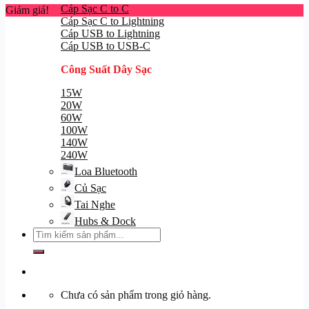
Cáp Sạc C to C
Giảm giá!
Cáp Sạc C to Lightning
Cáp USB to Lightning
Cáp USB to USB-C
Công Suất Dây Sạc
15W
20W
60W
100W
140W
240W
Loa Bluetooth
Củ Sạc
Tai Nghe
Hubs & Dock
Tìm
kiếm:
Chưa có sản phẩm trong giỏ hàng.