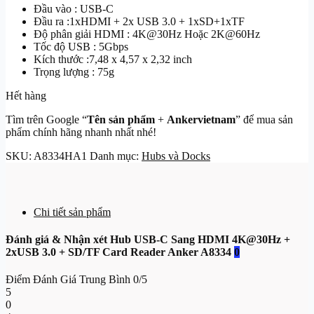
Đầu vào : USB-C
1.150.000₫.
là:
Đầu ra :1xHDMI + 2x USB 3.0 + 1xSD+1xTF
950.000₫.
Độ phân giải HDMI : 4K@30Hz Hoặc 2K@60Hz
Tốc độ USB : 5Gbps
Kích thước :‎7,48 x 4,57 x 2,32 inch
Trọng lượng : 75g
Hết hàng
Tìm trên Google “
Tên sản phẩm
+
Ankervietnam
” để mua sản
phẩm chính hãng nhanh nhất nhé!
SKU:
A8334HA1
Danh mục:
Hubs và Docks
Chi tiết sản phẩm
Đánh giá & Nhận xét Hub USB-C Sang HDMI 4K@30Hz +
2xUSB 3.0 + SD/TF Card Reader Anker A8334
0
Điểm Đánh Giá Trung Bình
0/5
5
0