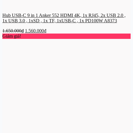
Hub USB-C 9 in 1 Anker 552 HDMI 4K, 1x RJ45, 2x USB 2.0 ,
1x USB 3.0 , 1xSD , 1x TF, 1xUSB-C , 1x PD100W A8373
Giá
Giá
1.650.000
₫
1.560.000
₫
gốc
hiện
Giảm giá!
là:
tại
1.650.000₫.
là:
1.560.000₫.