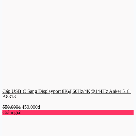
Cáp USB-C Sang Displayport 8K@60Hz/4K@144Hz Anker 518-
A8318
Giá
Giá
550.000
₫
450.000
₫
gốc
hiện
Giảm giá!
là:
tại
550.000₫.
là:
450.000₫.