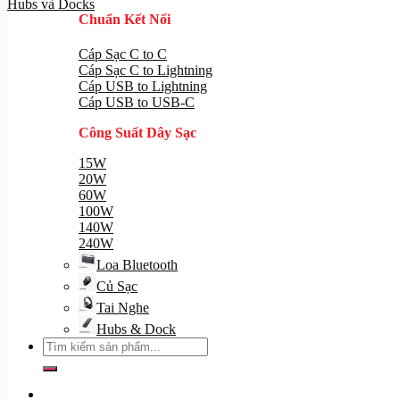
Hubs và Docks
Chuẩn Kết Nối
Cáp Sạc C to C
Cáp Sạc C to Lightning
Cáp USB to Lightning
Cáp USB to USB-C
Công Suất Dây Sạc
15W
20W
60W
100W
140W
240W
Loa Bluetooth
Củ Sạc
Tai Nghe
Hubs & Dock
Tìm
kiếm: