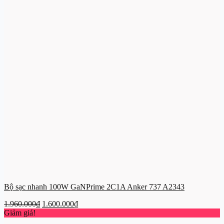
Bộ sạc nhanh 100W GaNPrime 2C1A Anker 737 A2343
Giá
Giá
1.960.000
₫
1.600.000
₫
gốc
hiện
Giảm giá!
là:
tại