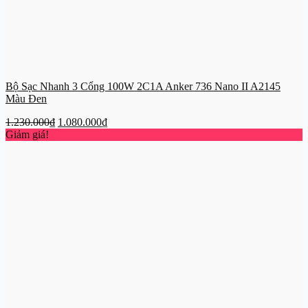
Bộ Sạc Nhanh 3 Cổng 100W 2C1A Anker 736 Nano II A2145
Màu Đen
Giá
Giá
1.230.000
₫
1.080.000
₫
gốc
hiện
Giảm giá!
là:
tại
1.230.000₫.
là:
1.080.000₫.