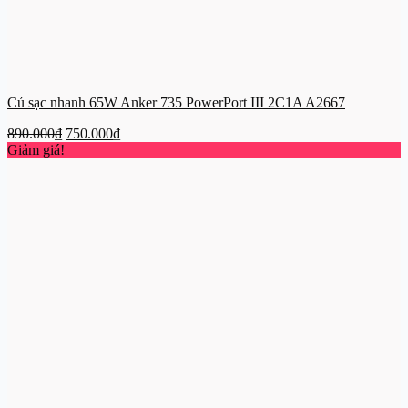
Củ sạc nhanh 65W Anker 735 PowerPort III 2C1A A2667
Giá
Giá
890.000
₫
750.000
₫
gốc
hiện
Giảm giá!
là:
tại
890.000₫.
là:
750.000₫.