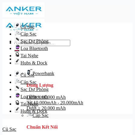
Skip
to
content
Củ Sạc
Cáp Sạc
Sạc Dự Phòng
Tìm
kiếm:
Loa Bluetooth
Tai Nghe
Danh mục
Hubs & Dock
Powerbank
Củ Sạc
Cáp Sạc
Dung Lượng
Sạc Dự Phòng
Loa Bluetooth
Dưới ≤ 10.000 mAh
Từ 10.000mAh - 20.000mAh
Tai Nghe
Dưới ≥ 20.000 mAh
Hubs & Dock
Cáp Sạc
Chuẩn Kết Nối
Củ Sạc