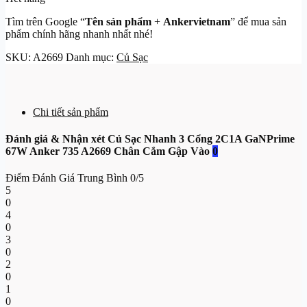
Tìm trên Google “
Tên sản phẩm
+
Ankervietnam
” để mua sản
phẩm chính hãng nhanh nhất nhé!
SKU:
A2669
Danh mục:
Củ Sạc
Chi tiết sản phẩm
Đánh giá & Nhận xét Củ Sạc Nhanh 3 Cổng 2C1A GaNPrime
67W Anker 735 A2669 Chân Cắm Gập Vào
0
Điểm Đánh Giá Trung Bình
0/5
5
0
4
0
3
0
2
0
1
0