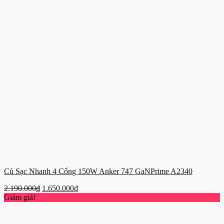
Củ Sạc Nhanh 4 Cổng 150W Anker 747 GaNPrime A2340
Giá
Giá
2.190.000
₫
1.650.000
₫
gốc
hiện
Giảm giá!
là:
tại
2.190.000₫.
là:
1.650.000₫.