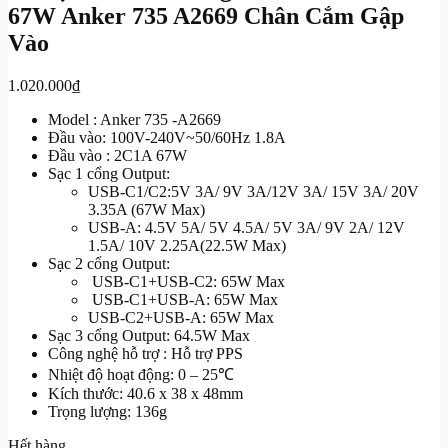
67W Anker 735 A2669 Chân Cắm Gập
Vào
1.020.000
₫
Model : Anker 735 -A2669
Đầu vào: 100V-240V~50/60Hz 1.8A
Đầu vào : 2C1A 67W
Sạc 1 cổng Output:
USB-C1/C2:5V 3A/ 9V 3A/12V 3A/ 15V 3A/ 20V
3.35A (67W Max)
USB-A: 4.5V 5A/ 5V 4.5A/ 5V 3A/ 9V 2A/ 12V
1.5A/ 10V 2.25A(22.5W Max)
Sạc 2 cổng Output:
USB-C1+USB-C2: 65W Max
USB-C1+USB-A: 65W Max
USB-C2+USB-A: 65W Max
Sạc 3 cổng Output: 64.5W Max
Công nghệ hỗ trợ : Hỗ trợ PPS
Nhiệt độ hoạt động: 0 – 25℃
Kích thước: 40.6 x 38 x 48mm
Trọng lượng: 136g
Hết hàng