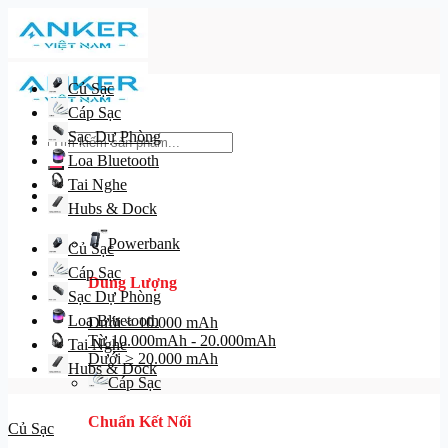
Skip
to
content
Củ Sạc
Cáp Sạc
Sạc Dự Phòng
Tìm
kiếm:
Loa Bluetooth
Tai Nghe
Danh mục
Hubs & Dock
Powerbank
Củ Sạc
Cáp Sạc
Dung Lượng
Sạc Dự Phòng
Loa Bluetooth
Dưới ≤ 10.000 mAh
Từ 10.000mAh - 20.000mAh
Tai Nghe
Dưới ≥ 20.000 mAh
Hubs & Dock
Cáp Sạc
Chuẩn Kết Nối
Củ Sạc