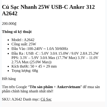
Củ Sạc Nhanh 25W USB-C Anker 312
A2642
200.000
₫
Thông số kỹ thuật
Model : A2642
Công suất: 25W
Đầu Vào :100-240V～1.0A 50/60Hz
Đầu Ra : USB -C : 5.0V 3.0A 15.0W / 9.0V 2.8A 25.2W
PPS: 3.3V – 5.9V 3.0A Max (17.7W Max) 3.3V – 11.0V
2.75A Max (25.0W Max))
Kích thước: 50 × 45 × 29 mm
Trọng lượng: 68g
Hết hàng
Tìm trên Google “
Tên sản phẩm
+
Ankervietnam
” để mua sản
phẩm chính hãng nhanh nhất nhé!
SKU:
A2642
Danh mục:
Củ Sạc