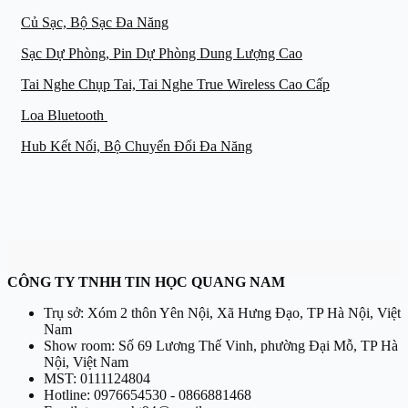
Củ Sạc, Bộ Sạc Đa Năng
Sạc Dự Phòng, Pin Dự Phòng Dung Lượng Cao
Tai Nghe Chụp Tai, Tai Nghe True Wireless Cao Cấp
Loa Bluetooth
Hub Kết Nối, Bộ Chuyển Đổi Đa Năng
CÔNG TY TNHH TIN HỌC QUANG NAM
Trụ sở: Xóm 2 thôn Yên Nội, Xã Hưng Đạo, TP Hà Nội, Việt
Nam
Show room: Số 69 Lương Thế Vinh, phường Đại Mỗ, TP Hà
Nội, Việt Nam
MST: 0111124804
Hotline: 0976654530 - 0866881468