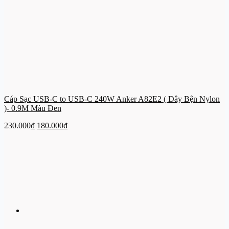
Cáp Sạc USB-C to USB-C 240W Anker A82E2 ( Dây Bện Nylon
)- 0.9M Màu Đen
Giá
Giá
230.000
₫
180.000
₫
gốc
hiện
là:
tại
230.000₫.
là:
180.000₫.