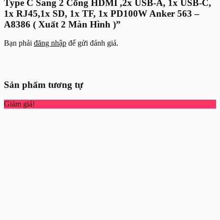
Type C Sang 2 Cổng HDMI ,2x USB-A, 1x USB-C,
1x RJ45,1x SD, 1x TF, 1x PD100W Anker 563 –
A8386 ( Xuất 2 Màn Hình )”
Bạn phải
đăng nhập
để gửi đánh giá.
Sản phẩm tương tự
Giảm giá!