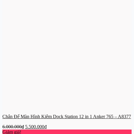
Chân Đế Màn Hình Kiêm Dock Station 12 in 1 Anker 765 – A8377
Giá
Giá
6.000.000
₫
5.500.000
₫
gốc
hiện
Giảm giá!