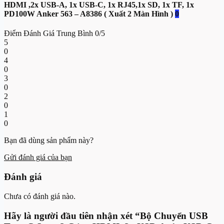
HDMI ,2x USB-A, 1x USB-C, 1x RJ45,1x SD, 1x TF, 1x
PD100W Anker 563 – A8386 ( Xuất 2 Màn Hình )
0
Điểm Đánh Giá Trung Bình
0/5
5
0
4
0
3
0
2
0
1
0
Bạn đã dùng sản phẩm này?
Gửi đánh giá của bạn
Đánh giá
Chưa có đánh giá nào.
Hãy là người đầu tiên nhận xét “Bộ Chuyển USB