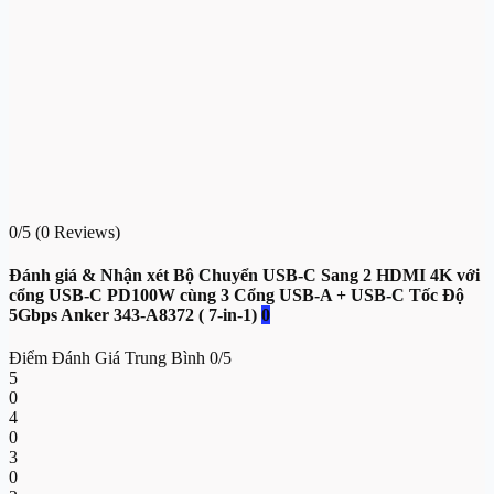
0/5
(0 Reviews)
Đánh giá & Nhận xét Bộ Chuyển USB-C Sang 2 HDMI 4K với
cổng USB-C PD100W cùng 3 Cổng USB-A + USB-C Tốc Độ
5Gbps Anker 343-A8372 ( 7-in-1)
0
Điểm Đánh Giá Trung Bình
0/5
5
0
4
0
3
0