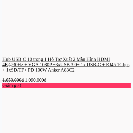
Hub USB-C 10 trong 1 Hỗ Trợ Xuất 2 Màn Hình HDMI
4K@30Hz + VGA 1080P +3xUSB 3.0+ 1x USB-C + RJ45 1Gbps
+ 1xSD/TF+ PD 100W Anker A83C2
Giá
Giá
1.650.000
₫
1.090.000
₫
gốc
hiện
Giảm giá!
là:
tại
1.650.000₫.
là:
1.090.000₫.