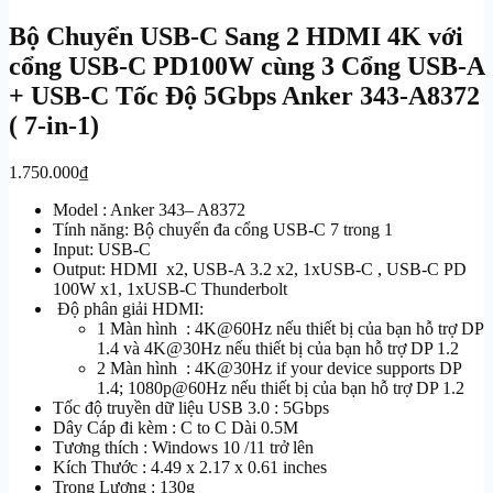
Bộ Chuyển USB-C Sang 2 HDMI 4K với
cổng USB-C PD100W cùng 3 Cổng USB-A
+ USB-C Tốc Độ 5Gbps Anker 343-A8372
( 7-in-1)
1.750.000
₫
Model : Anker 343– A8372
Tính năng: Bộ chuyển đa cổng USB-C 7 trong 1
Input: USB-C
Output: HDMI x2, USB-A 3.2 x2, 1xUSB-C , USB-C PD
100W x1, 1xUSB-C Thunderbolt
Độ phân giải HDMI:
1 Màn hình : 4K@60Hz nếu thiết bị của bạn hỗ trợ DP
1.4 và 4K@30Hz nếu thiết bị của bạn hỗ trợ DP 1.2
2 Màn hình : 4K@30Hz if your device supports DP
1.4; 1080p@60Hz nếu thiết bị của bạn hỗ trợ DP 1.2
Tốc độ truyền dữ liệu USB 3.0 : 5Gbps
Dây Cáp đi kèm : C to C Dài 0.5M
Tương thích : Windows 10 /11 trở lên
Kích Thước : 4.49 x 2.17 x 0.61 inches
Trọng Lượng : 130g