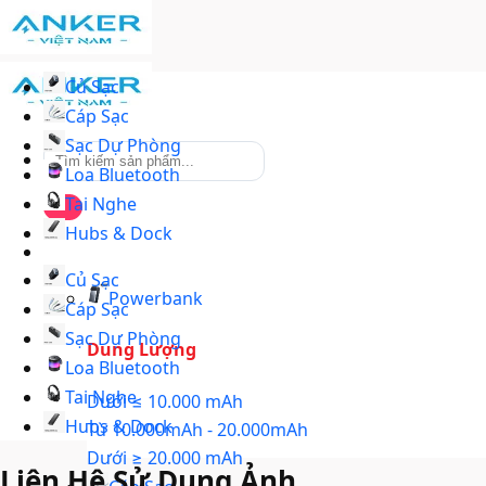
Skip
to
content
Củ Sạc
Cáp Sạc
Sạc Dự Phòng
Tìm
Loa Bluetooth
kiếm:
Tai Nghe
Hubs & Dock
Danh mục
Củ Sạc
Powerbank
Cáp Sạc
Sạc Dự Phòng
Dung Lượng
Loa Bluetooth
Tai Nghe
Dưới ≤ 10.000 mAh
Hubs & Dock
Từ 10.000mAh - 20.000mAh
Dưới ≥ 20.000 mAh
Liên Hệ Sử Dụng Ảnh