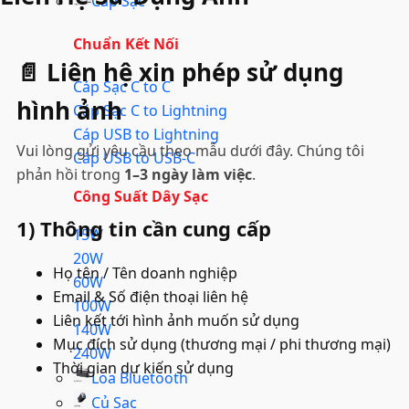
Cáp Sạc
Chuẩn Kết Nối
📄 Liên hệ xin phép sử dụng
Cáp Sạc C to C
hình ảnh
Cáp Sạc C to Lightning
Cáp USB to Lightning
Vui lòng gửi yêu cầu theo mẫu dưới đây. Chúng tôi
Cáp USB to USB-C
phản hồi trong
1–3 ngày làm việc
.
Công Suất Dây Sạc
1) Thông tin cần cung cấp
15W
20W
Họ tên / Tên doanh nghiệp
60W
Email & Số điện thoại liên hệ
100W
Liên kết tới hình ảnh muốn sử dụng
140W
Mục đích sử dụng (thương mại / phi thương mại)
240W
Thời gian dự kiến sử dụng
Loa Bluetooth
Củ Sạc