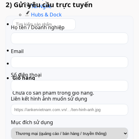
2) Gửi yêu cầu trực tuyến
Tai Nghe
Hubs & Dock
Tìm
Họ tên / Doanh nghiệp
kiếm:
Email
Chưa có sản phẩm trong giỏ hàng.
Số điện thoại
Giỏ hàng
Chưa có sản phẩm trong giỏ hàng.
Liên kết hình ảnh muốn sử dụng
Mục đích sử dụng