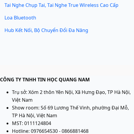
Tai Nghe Chụp Tai, Tai Nghe True Wireless Cao Cấp
Loa Bluetooth
Hub Kết Nối, Bộ Chuyển Đổi Đa Năng
CÔNG TY TNHH TIN HỌC QUANG NAM
Trụ sở: Xóm 2 thôn Yên Nội, Xã Hưng Đạo, TP Hà Nội,
Việt Nam
Show room: Số 69 Lương Thế Vinh, phường Đại Mỗ,
TP Hà Nội, Việt Nam
MST: 0111124804
Hotline: 0976654530 - 0866881468