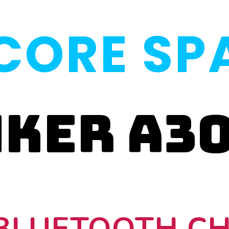
ORE SP
ker a3
 BLUETOOTH C