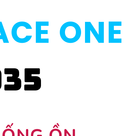
ACE ONE
035
HỐNG ỒN