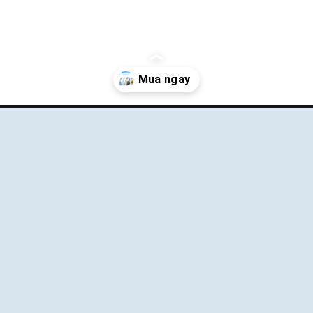
-anker-soundcore-space-one-a3035/