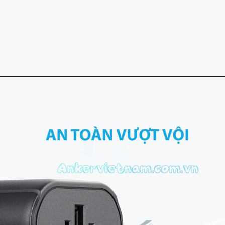
Đang mở
https://ankervietnam.com.vn/o-cam-dien-du-lich-kem-2-cong-usb-a-1-cong-usb-c-anker-a9212/