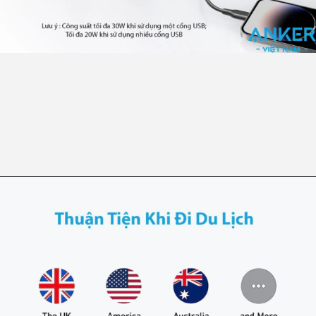
Đang mở
https://ankervietnam.com.vn/o-cam-dien-du-lich-kem-2-cong-usb-a-1-cong-usb-c-anker-a9212/