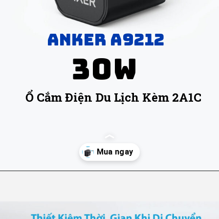
anker a9212
30w
Ổ Cắm Điện Du Lịch Kèm 2A1C
Đang mở
https://ankervietnam.com.vn/o-cam-dien-du-lich-kem-2-cong-usb-a-1-cong-usb-c-anker-a9212/